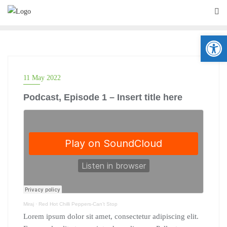
Ope
11 May 2022
Podcast, Episode 1 – Insert title here
Miraj
·
Red Hot Chilli Peppers-Can’t Stop
Lorem ipsum dolor sit amet, consectetur adipiscing elit.